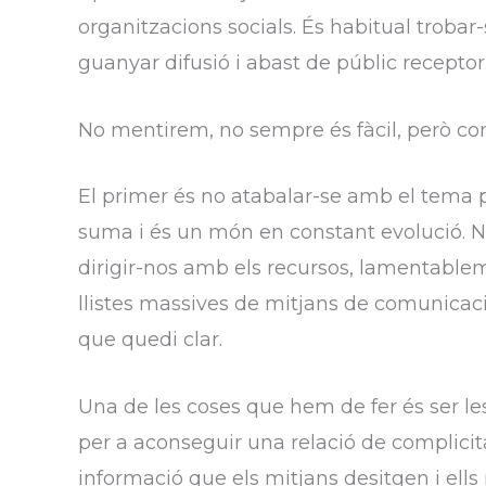
organitzacions socials. És habitual troba
guanyar difusió i abast de públic receptor
No mentirem, no sempre és fàcil, però com
El primer és no atabalar-se amb el tema pe
suma i és un món en constant evolució. No
dirigir-nos amb els recursos, lamentabl
llistes massives de mitjans de comunicac
que quedi clar.
Una de les coses que hem de fer és ser les
per a aconseguir una relació de complicit
informació que els mitjans desitgen i ell