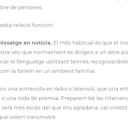
bre de persones.
sta relació funcioni:
 missatge en notícia.
El més habitual és que el nos
stra veu que normalment es dirigeix a un altre públ
lificar el llenguatge utilitzant termes recognoscible
 com la faríem en un ambient familiar.
ix una entrevista en ràdio o televisió, que una ent
o una roda de premsa. Preparem bé les intervenc
serà més escàs del que ens agradaria, cal sintetit
 que volem transmetre.