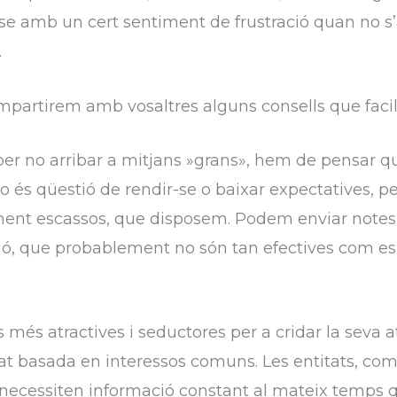
r-se amb un cert sentiment de frustració quan no 
.
partirem amb vosaltres alguns consells que facili
r no arribar a mitjans »grans», hem de pensar que 
 és qüestió de rendir-se o baixar expectatives, per
ement escassos, que disposem. Podem enviar notes
ió, que probablement no són tan efectives com e
 més atractives i seductores per a cridar la seva a
at basada en interessos comuns. Les entitats, co
s necessiten informació constant al mateix temps 