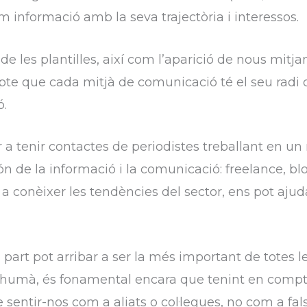
 com informació amb la seva trajectòria i interessos.
e les plantilles, així com l’aparició de nous mitjan
 que cada mitjà de comunicació té el seu radi d’
ó.
r a tenir contactes de periodistes treballant en u
 de la informació i la comunicació: freelance, blo
r a conèixer les tendències del sector, ens pot aj
part pot arribar a ser la més important de totes l
 i humà, és fonamental encara que tenint en compt
e sentir-nos com a aliats o col·legues, no com a fa