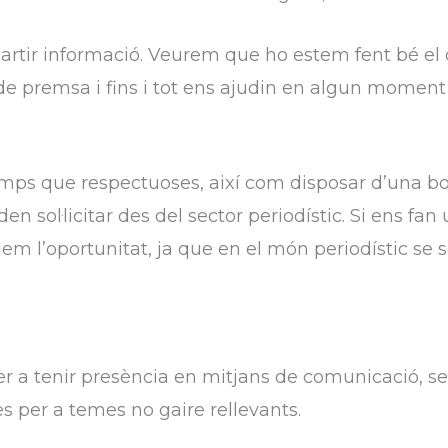
artir informació. Veurem que ho estem fent bé el
 premsa i fins i tot ens ajudin en algun moment
ps que respectuoses, així com disposar d’una bona
sol·licitar des del sector periodístic. Si ens fan
em l’oportunitat, ja que en el món periodístic se so
er a tenir presència en mitjans de comunicació,
es per a temes no gaire rellevants.