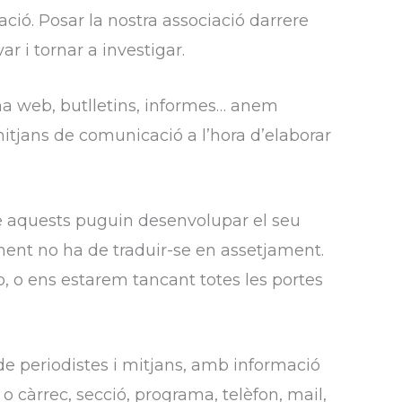
ció. Posar la nostra associació darrere
ar i tornar a investigar.
ina web, butlletins, informes… anem
itjans de comunicació a l’hora d’elaborar
ue aquests puguin desenvolupar el seu
ment no ha de traduir-se en assetjament.
ho, o ens estarem tancant totes les portes
de periodistes i mitjans, amb informació
o càrrec, secció, programa, telèfon, mail,