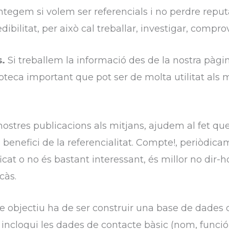
ntegem si volem ser referencials i no perdre reputa
bilitat, per això cal treballar, investigar, comprov
s.
Si treballem la informació des de la nostra pàg
eca important que pot ser de molta utilitat als m
nostres publicacions als mitjans, ajudem al fet q
benefici de la referencialitat. Compte!, periòdica
icat o no és bastant interessant, és millor no dir-
càs.
e objectiu ha de ser construir una base de dades 
inclogui les dades de contacte bàsic (nom, funció 