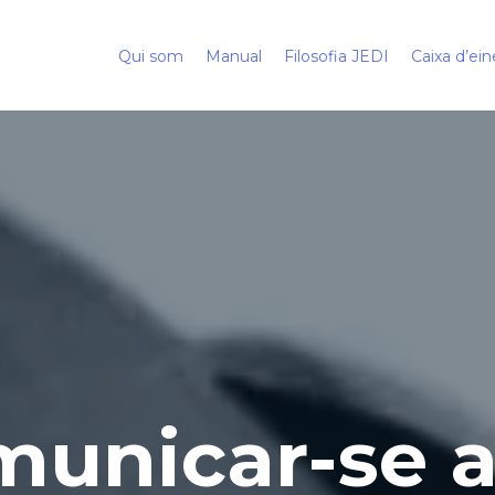
Qui som
Manual
Filosofia JEDI
Caixa d’ein
municar-se 