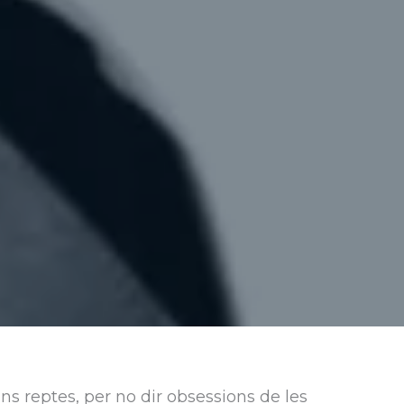
ns reptes, per no dir obsessions de les