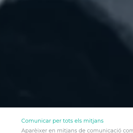
Comunicar per tots els mitjans
Aparèixer en mitjans de comunicació com la