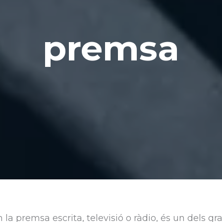
premsa
 premsa escrita, televisió o ràdio, és un dels gra