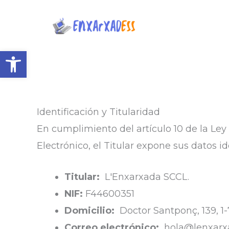
Vés
al
contingut
Obre la barra d'eines
Identificación y Titularidad
En cumplimiento del artículo 10 de la Ley 
Electrónico, el Titular expone sus datos ide
Titular:
L'Enxarxada SCCL.
NIF:
F44600351
Domicilio:
Doctor Santponç, 139, 1-
Correo electrónico:
hola@lenxarx