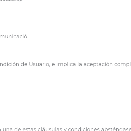
omunicació.
condición de Usuario, e implica la aceptación comp
 una de estas cláusulas y condiciones absténgase d